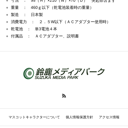
寸法 ： 95（Ｈ）×210（Ｗ）×70（Ｄ） 突起部含まず
重量 ： 460ｇ以下（乾電池装着時の重量）
製造 ： 日本製
消費電力 ： ２．５W以下（ＡＣアダプター使用時）
乾電池 ： 単3電池４本
付属品 ： ＡＣアダプター、説明書
マスコットキャラクターについて
個人情報保護方針
アクセス情報