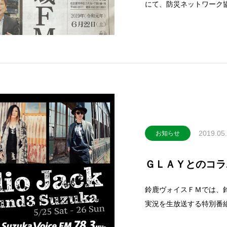
にて、防災ネットワーク
フなどの大規模な災害が
のリソース不足に陥りま
え合うための準備として
2019.05
お知らせ
ＧＬＡＹとのコラ
鈴鹿ヴォイスＦＭでは、
実況を生放送する特別番
Ｒｏｕｎｄ３の放送にて