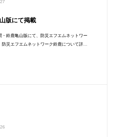
.27
山版にて掲載
聞・鈴鹿亀山版にて、防災エフエムネットワー
。防災エフエムネットワーク鈴鹿について詳し
ームページをご覧ください。≫鈴鹿ヴォイスＦ
.26