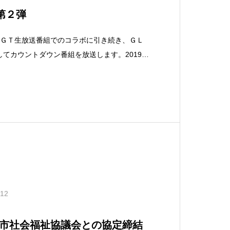
第２弾
−ＧＴ生放送番組でのコラボに引き続き、ＧＬ
てカウントダウン番組を放送します。2019年
～27:00デビュー曲から最新曲までをノンストッププ
、リスナープレゼント企画なども実施します。
.12
市社会福祉協議会との協定締結