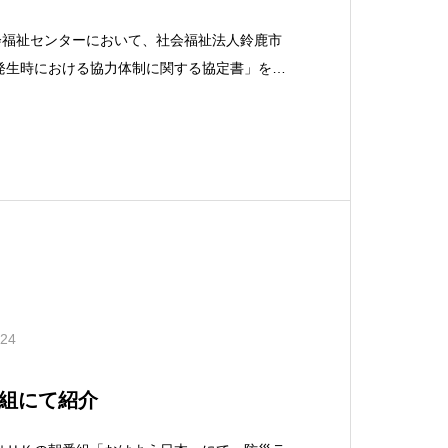
会福祉センターにおいて、社会福祉法人鈴鹿市
発生時における協力体制に関する協定書」を締
、鈴鹿市内にて災害発生時、当社が運営するコ
て災害ボランティアセンターに関する情報発信
ランティア
.24
組にて紹介