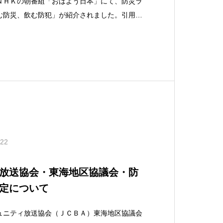
ＮＨＫの朝番組「おはよう日本」にて、防災ラ
む防災、飲む防犯」が紹介されました。引用：
月25日放送https://www4.nhk.or.jp/oha
.22
放送協会・東海地区協議会・防
定について
ュニティ放送協会（ＪＣＢＡ）東海地区協議会