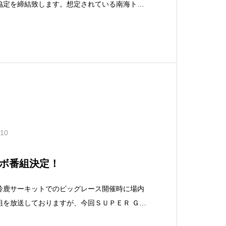
協定を締結致します。想定されている南海トラ
発生すると、コミュニティＦＭは人および機器
す。大きな災害時にコミュニティＦＭ同士が支
、東海地区２
.10
ボ番組決定！
鈴鹿サーキットでのビッグレース開催時に場内
組を放送しておりますが、今回ＳＵＰＥＲ ＧＴ
、ＧＬＡＹとコラボレーションすることとなり