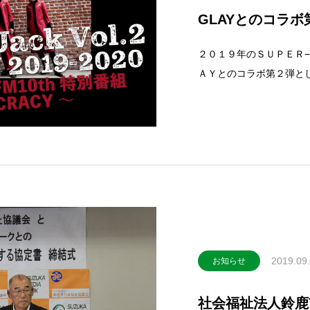
GLAYとのコラボ
２０１９年のＳＵＰＥＲ
ＡＹとのコラボ第２弾とし
12月31日(火)22:00
ログラムで放送するほか
2019.09
お知らせ
社会福祉法人鈴鹿