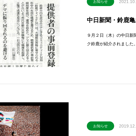
2021.10
お知らせ
中日新聞・鈴鹿亀
９月２日（木）の中日新
ク鈴鹿が紹介されました
くは鈴鹿ヴォイスFMホ
Ｍホームページ
2019.12
お知らせ