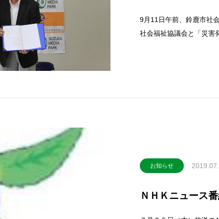
9月11日午前、鈴鹿市社
社会福祉協議会と「災害
結しました。この協定は
ミュニティFM局を通じ
や、当社地内にて災害ボ
2019.07
お知らせ
ＮＨＫニュース番