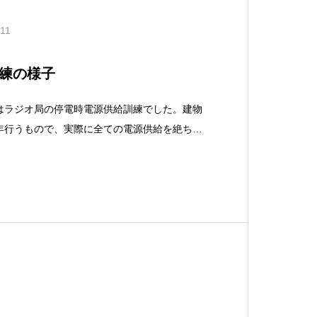
.11
練の様子
日）はラジオ局の停電時電源供給訓練でした。建物
年行うもので、実際に全ての電源供給を絶ち、
す。もちろんＵＰＳ（無停電装置）は整備され
分ＵＰＳで稼働できますが、災害時の長時間・
発電機